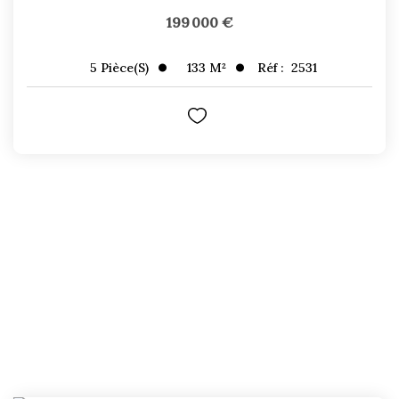
199 000 €
133
M²
Réf :
2531
5
Pièce(s)