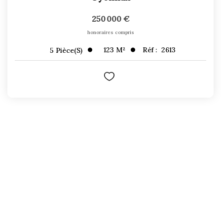
250 000 €
honoraires compris
123
M²
Réf :
2613
5
Pièce(s)