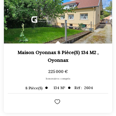
Maison Oyonnax 8 Pièce(s) 134 M2
,
Oyonnax
225 000 €
honoraires compris
134
M²
Réf :
2604
8
Pièce(s)