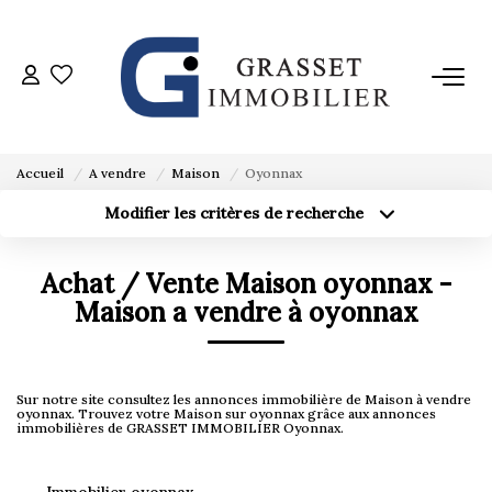
ACHETER
VENDRE
Accueil
A vendre
Maison
Oyonnax
Modifier les critères de recherche
Localisation
Type de bien
ESTIMER
Localisation
Sélectionnez...
Achat / Vente Maison oyonnax -
Surface min
L'AGENCE
Budget max
Maison a vendre à oyonnax
Créer une alerte
Plus de critères
AVIS CLIENTS
Sur notre site consultez les annonces immobilière de Maison à vendre
oyonnax. Trouvez votre Maison sur oyonnax grâce aux annonces
immobilières de GRASSET IMMOBILIER Oyonnax.
CONTACT