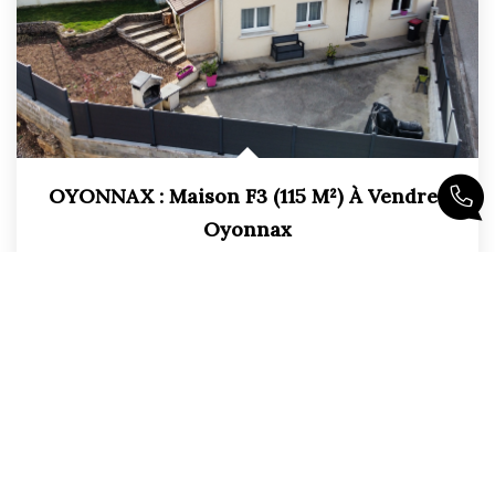
OYONNAX : Maison F3 (115 M²) À Vendre
,
Oyonnax
219 000 €
honoraires compris
115
M²
Réf :
2314
3
Pièce(s)