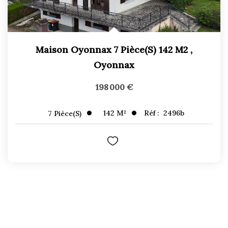
Maison Oyonnax 7 Pièce(s) 142 M2
,
Oyonnax
198 000 €
142
M²
Réf :
2496b
7
Pièce(s)