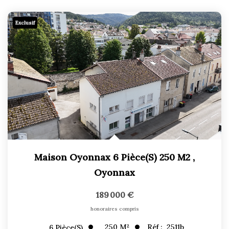
Exclusif
Maison Oyonnax 6 Pièce(s) 250 M2
,
Oyonnax
189 000 €
honoraires compris
250
M²
Réf :
2511b
6
Pièce(s)