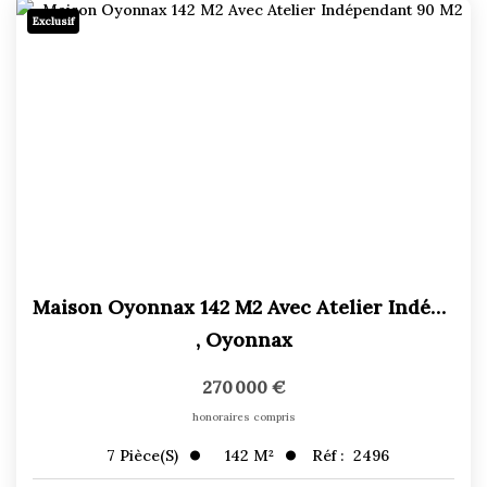
Exclusif
Maison Oyonnax 142 M2 Avec Atelier Indépendant 90 M2
,
Oyonnax
270 000 €
honoraires compris
142
M²
Réf :
2496
7
Pièce(s)