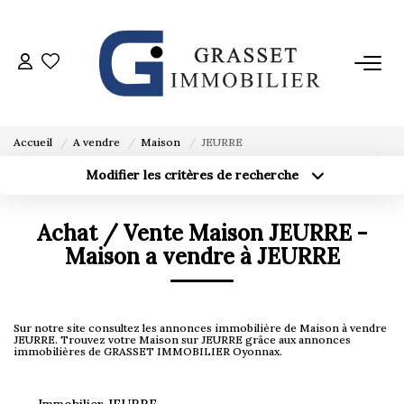
ACHETER
VENDRE
Accueil
A vendre
Maison
JEURRE
Modifier les critères de recherche
Localisation
Type de bien
ESTIMER
Localisation
Sélectionnez...
Achat / Vente Maison JEURRE -
Surface min
L'AGENCE
Budget max
Maison a vendre à JEURRE
Créer une alerte
Plus de critères
AVIS CLIENTS
Sur notre site consultez les annonces immobilière de Maison à vendre
JEURRE. Trouvez votre Maison sur JEURRE grâce aux annonces
immobilières de GRASSET IMMOBILIER Oyonnax.
CONTACT