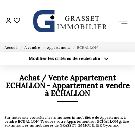
ACHETER
VENDRE
Accueil
A vendre
Appartement
ECHALLON
Modifier les critères de recherche
Localisation
Type de bien
ESTIMER
Localisation
Sélectionnez...
Achat / Vente Appartement
Surface min
L'AGENCE
Budget max
ECHALLON - Appartement a vendre
à ECHALLON
Créer une alerte
Plus de critères
AVIS CLIENTS
Sur notre site consultez les annonces immobilière de Appartement à
CONTACT
vendre ECHALLON. Trouvez votre Appartement sur ECHALLON grâce
aux annonces immobilières de GRASSET IMMOBILIER Oyonnax.