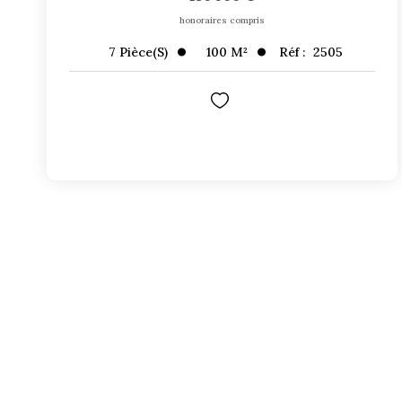
honoraires compris
100
M²
Réf :
2505
7
Pièce(s)