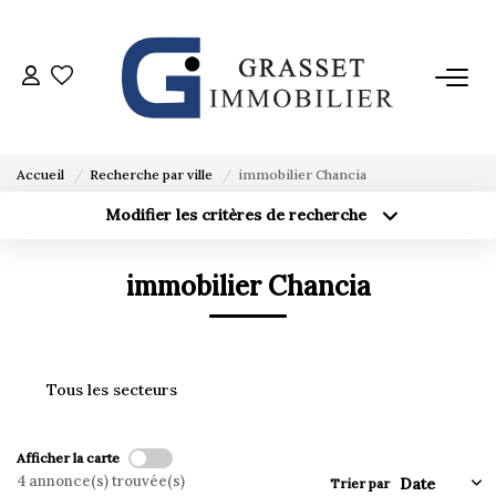
ACHETER
VENDRE
Accueil
Recherche par ville
immobilier Chancia
Modifier les critères de recherche
Localisation
Type de bien
ESTIMER
Localisation
Sélectionnez...
immobilier Chancia
Surface min
L'AGENCE
Budget max
Créer une alerte
Plus de critères
AVIS CLIENTS
Tous les secteurs
CONTACT
Afficher la carte
4 annonce(s) trouvée(s)
Trier par