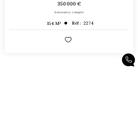
350 000 €
honoraires compris
Réf :
2274
154
M²