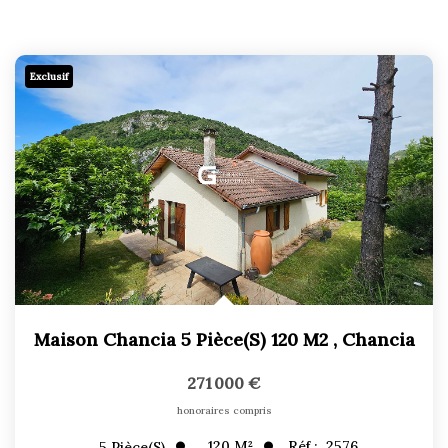
Exclusif
Maison Chancia 5 Pièce(s) 120 M2
,
Chancia
271 000 €
honoraires compris
120
M²
Réf :
2576
5
Pièce(s)