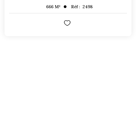
Réf :
2498
666
M²