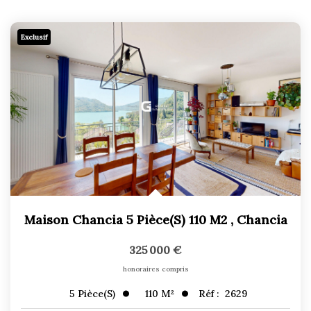
Exclusif
Maison Chancia 5 Pièce(s) 110 M2
,
Chancia
325 000 €
honoraires compris
110
M²
Réf :
2629
5
Pièce(s)