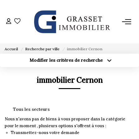
ACHETER
VENDRE
Accueil
Recherche par ville
immobilier Cernon
Modifier les critères de recherche
Localisation
Type de bien
ESTIMER
Localisation
Sélectionnez...
immobilier Cernon
Surface min
L'AGENCE
Budget max
Créer une alerte
Plus de critères
AVIS CLIENTS
Tous les secteurs
Nous n'avons pas de biens à vous proposer dans la catégorie
CONTACT
pour le moment , plusieurs options s'offrent à vous :
Transmettez-nous votre demande