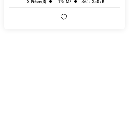
175
M²
Réf :
2507B
8
Pièce(s)