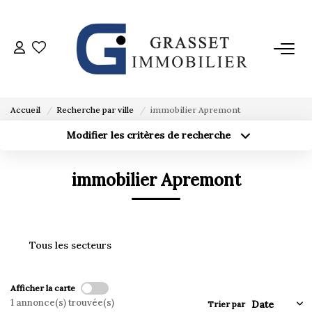
ACHETER
VENDRE
Accueil
Recherche par ville
immobilier Apremont
Modifier les critères de recherche
Localisation
Type de bien
ESTIMER
Localisation
Sélectionnez...
immobilier Apremont
Surface min
L'AGENCE
Budget max
Créer une alerte
Plus de critères
AVIS CLIENTS
Tous les secteurs
CONTACT
Afficher la carte
1 annonce(s) trouvée(s)
Trier par