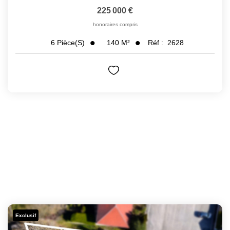
225 000 €
honoraires compris
140
M²
Réf :
2628
6
Pièce(s)
Exclusif