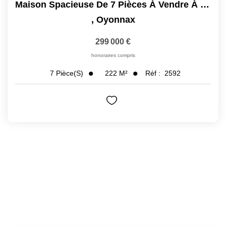
Maison Spacieuse De 7 Pièces À Vendre À Oyonnax - Réf. 2592
,
Oyonnax
299 000 €
honoraires compris
222
M²
Réf :
2592
7
Pièce(s)