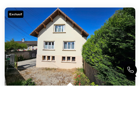
Exclusif
Maison Oyonnax 4 Pièce(s) 91 M2
,
Oyonnax
160 000 €
honoraires compris
91
M²
Réf :
2618
4
Pièce(s)