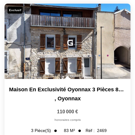
Exclusif
Maison En Exclusivité Oyonnax 3 Pièces 83 M2
,
Oyonnax
110 000 €
honoraires compris
83
M²
Réf :
2469
3
Pièce(s)