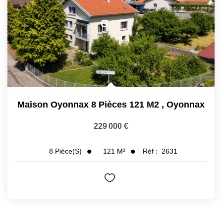
Maison Oyonnax 8 Pièces 121 M2
,
Oyonnax
229 000 €
121
M²
Réf :
2631
8
Pièce(s)