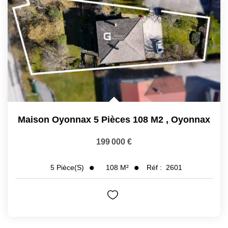
Maison Oyonnax 5 Pièces 108 M2
,
Oyonnax
199 000 €
108
M²
Réf :
2601
5
Pièce(s)