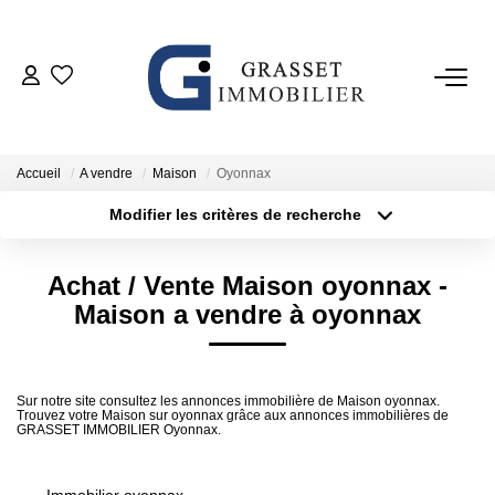
ACHETER
VENDRE
Accueil
A vendre
Maison
Oyonnax
Modifier les critères de recherche
ESTIMER
Localisation
Type de bien
Surface min
Budget max
Achat / Vente Maison oyonnax -
L'AGENCE
Maison a vendre à oyonnax
Plus de critères
Créer une alerte
AVIS CLIENTS
Sur notre site consultez les annonces immobilière de Maison oyonnax.
Trouvez votre Maison sur oyonnax grâce aux annonces immobilières de
GRASSET IMMOBILIER Oyonnax.
CONTACT