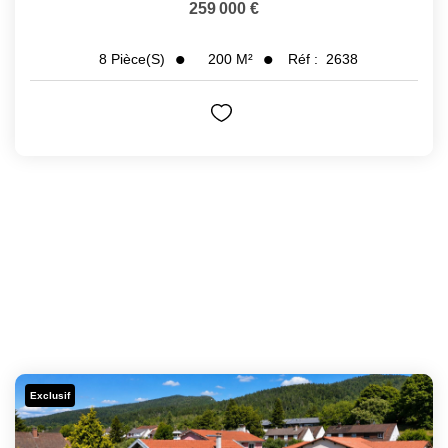
259 000 €
200
M²
Réf :
2638
8
Pièce(s)
Exclusif