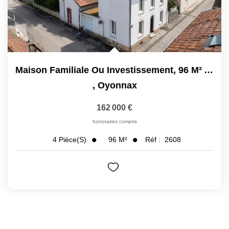
Maison Familiale Ou Investissement, 96 M² Avec Garage,...
,
Oyonnax
162 000 €
honoraires compris
96
M²
Réf :
2608
4
Pièce(s)